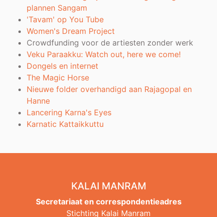
plannen Sangam
'Tavam' op You Tube
Women's Dream Project
Crowdfunding voor de artiesten zonder werk
Veku Paraakku: Watch out, here we come!
Dongels en internet
The Magic Horse
Nieuwe folder overhandigd aan Rajagopal en
Hanne
Lancering Karna's Eyes
Karnatic Kattaikkuttu
KALAI MANRAM
Secretariaat en correspondentieadres
Stichting Kalai Manram